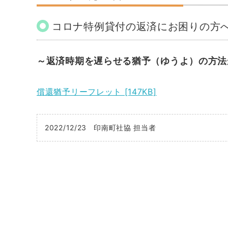
コロナ特例貸付の返済にお困りの方
～返済時期を遅らせる猶予（ゆうよ）の方法
償還猶予リーフレット [147KB]
2022/12/23
印南町社協 担当者