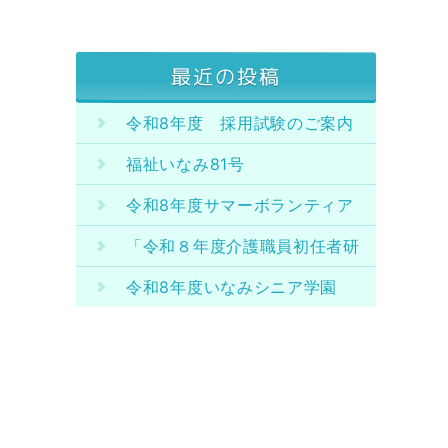
最近の投稿
令和8年度 採用試験のご案内
福祉いなみ81号
令和8年度サマーボランティア
スクール開催のお知らせ
「令和８年度介護職員初任者研
修課程」定員の変更について
令和8年度いなみシニア学園
生 募集！